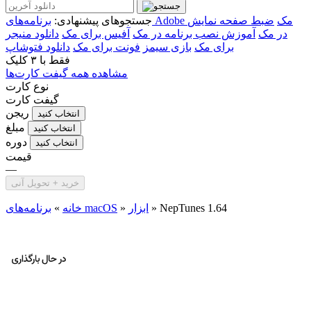
برنامه‌های Adobe مک
ضبط صفحه نمایش
جستجوهای پیشنهادی:
در مک
آموزش نصب برنامه در مک
آفیس برای مک
دانلود منیجر
برای مک
بازی سیمز
فونت برای مک
دانلود فتوشاپ
فقط با
۳ کلیک
مشاهده همه گیفت کارت‌ها
نوع کارت
گیفت کارت
ریجن
انتخاب کنید
مبلغ
انتخاب کنید
دوره
انتخاب کنید
قیمت
—
خرید + تحویل آنی
NepTunes 1.64
»
ابزار
»
برنامه‌های macOS
خانه
»