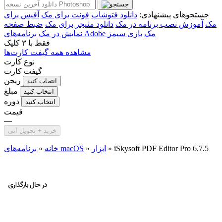
جستجوهای پیشنهادی:
دانلود فتوشاپ
فونت برای مک
آفیس برای
مک
آموزش نصب برنامه در مک
دانلود منیجر برای مک
ضبط صفحه
برنامه‌های Adobe مک
بازی سیمز
نمایش در مک
فقط با
۳ کلیک
مشاهده همه گیفت کارت‌ها
نوع کارت
گیفت کارت
ریجن
انتخاب کنید
مبلغ
انتخاب کنید
دوره
انتخاب کنید
قیمت
—
خرید + تحویل آنی
iSkysoft PDF Editor Pro 6.7.5
»
ابزار
»
برنامه‌های macOS
خانه
»