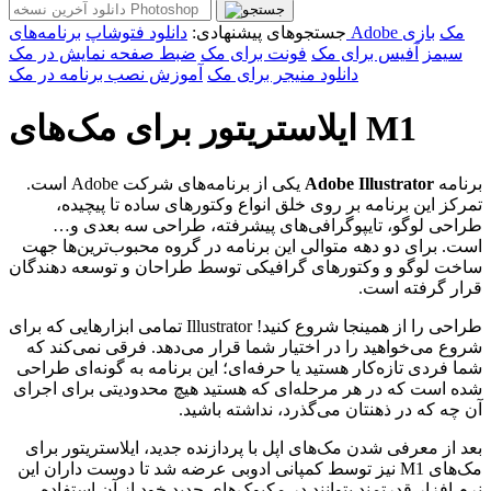
برنامه‌های Adobe مک
بازی
جستجوهای پیشنهادی:
دانلود فتوشاپ
سیمز
آفیس برای مک
فونت برای مک
ضبط صفحه نمایش در مک
دانلود منیجر برای مک
آموزش نصب برنامه در مک
ایلاستریتور برای مک‌های M1
برنامه
Adobe Illustrator
یکی از برنامه‌های شرکت Adobe است.
تمرکز این برنامه بر روی خلق انواع وکتورهای ساده تا پیچیده،
طراحی لوگو‌، تایپوگرافی‌های پیشرفته، طراحی سه بعدی و…
است. برای دو دهه متوالی این برنامه در گروه محبوب‌ترین‌ها جهت
ساخت لوگو و وکتور‌های گرافیکی توسط طراحان و توسعه دهندگان
قرار گرفته است.
طراحی را از همینجا شروع کنید! Illustrator تمامی ابزارهایی که برای
شروع می‌خواهید را در اختیار شما قرار می‌دهد. فرقی نمی‌کند که
شما فردی تازه‌کار هستید یا حرفه‌ای؛ این برنامه به گونه‌ای طراحی
شده است که در هر مرحله‌ای که هستید هیچ محدودیتی برای اجرای
آن چه که در ذهنتان می‌گذرد، نداشته باشید.
بعد از معرفی شدن مک‌های اپل با پردازنده جدید، ایلاستریتور برای
مک‌های M1 نیز توسط کمپانی ادوبی عرضه شد تا دوست داران این
نرم افزار قدرتمند بتوانند در مکبوک‌های جدید خود از آن استفاده