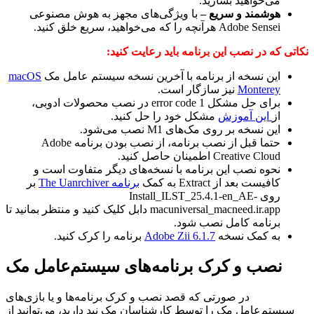
می‌خواهید بسازید.
هوشمند و سریع –
با ویژگی‌های مجهز به هوش مصنوعی
Adobe Sensei هرآنچه را که می‌خواهید، سریع خلق کنید.
نکاتی که در نصب این برنامه باید رعایت کنید:
این نسخه از برنامه با آخرین نسخه سیستم عامل مک
macOS
Monterey
نیز سازگار است.
برای حل مشکل error code 1 در نصب محصولات ادوبی،
از
این آموزش
مشکل خود را حل کنید.
این نسخه بر روی مک‌های M1 نصب می‌شود.
حتما قبل از نصب برنامه، از نصب بودن برنامه Adobe
Creative Cloud اطمینان حاصل کنید.
نحوه نصب این برنامه با نسخه‌های دیگر متفاوت است و
کافیست بعد از Extract به کمک
برنامه The Uanrchiver
بر
روی
Install_ILST_25.4.1-en_AE-
macuniversal_macneed.ir.app دابل کلیک کنید و منتظر بمانید تا
برنامه کامل نصب شود.
به کمک نسخه
Adobe Zii 6.1.7
برنامه را کرک کنید.
نصب و کرک برنامه‌های سیستم‌عامل مک
در صورتی که قصد نصب و کرک برنامه‌ها و یا بازی‌های
سیستم‌عامل مک را توسط کارشناسان مک نید دارید، می‌توانید از