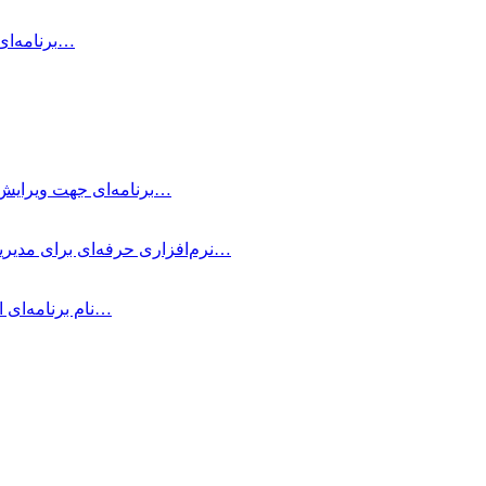
Air Printer چیست و چه کاری انجام می‌دهد؟ Air Printer برنامه‌ای است…
Typora چیست؟ Typora برنامه‌ای جهت ویرایش و نوشتن یادداشت‌های ساده با داشتن…
OmniFocus Pro چیست؟ OmniFocus Pro نرم‌افزاری حرفه‌ای برای مدیریت وظایف و پروژه‌ها…
متمرکز شوید! Be Focused Pro نام برنامه‌ای است که به شما کمک می‌کند در…