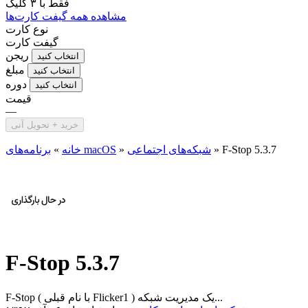
فقط با
۳ کلیک
مشاهده همه گیفت کارت‌ها
نوع کارت
گیفت کارت
ریجن
انتخاب کنید
مبلغ
انتخاب کنید
دوره
انتخاب کنید
قیمت
—
خرید + تحویل آنی
F-Stop 5.3.7
»
شبکه‌های اجتماعی
»
برنامه‌های macOS
خانه
»
F-Stop 5.3.7
F-Stop ( با نام قبلی Flicker1 ) یک مدیریت شبکه...