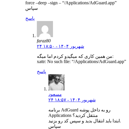
force –deep –sign – “/Applications/AdGuard.app”
سپاس
پاسخ
faraz80
۲۴ شهریور ۱۴۰۴ - ۱۸:۵۰
من همین کاری که میگیدو کردم اما میگه:
xattr: No such file: “/Applications/AdGuard.app”
پاسخ
مسعود
۲۴ شهریور ۱۴۰۴ - ۱۸:۵۷
برنامه AdGuard رو به داخل پوشه
Applications منتقل کردید؟
ابتدا باید انتقال بدید و سپس کد رو بزنید.
سپاس