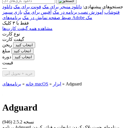
جستجوهای پیشنهادی:
دانلود منیجر برای مک
فونت برای مک
دانلود
فتوشاپ
آموزش نصب برنامه در مک
آفیس برای مک
بازی سیمز
برنامه‌های Adobe مک
ضبط صفحه نمایش در مک
فقط با
۳ کلیک
مشاهده همه گیفت کارت‌ها
نوع کارت
گیفت کارت
ریجن
انتخاب کنید
مبلغ
انتخاب کنید
دوره
انتخاب کنید
قیمت
—
خرید + تحویل آنی
Adguard
»
ابزار
»
برنامه‌های macOS
خانه
»
Adguard
نسخه 2.5.2 (946)
برنامه Adguard برنامه‌ای جهت بلاک کردن تبلیغات و فیلتر کردن...