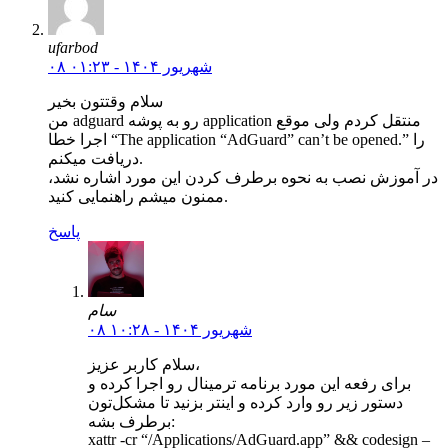
ufarbod
۰۸ شهریور ۱۴۰۴ - ۰۱:۲۳
سلام وقتتون بخیر
من adguard رو به پوشه application منتقل کردم ولی موقع
اجرا خطا “The application “AdGuard” can’t be opened.” را
دریافت میکنم.
در آموزش نصب به نحوه برطرف کردن این مورد اشاره نشد،
ممنون میشم راهنمایی کنید.
پاسخ
سام
۰۸ شهریور ۱۴۰۴ - ۱۰:۲۸
سلام کاربر عزیز،
برای رفعه این مورد برنامه ترمینال رو اجرا کرده و
دستور زیر رو وارد کرده و اینتر بزنید تا مشکل‌‌تون
برطرف بشه:
xattr -cr “/Applications/AdGuard.app” && codesign –