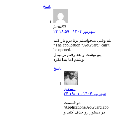
پاسخ
faraz80
۲۴ شهریور ۱۴۰۴ - ۱۸:۵۹
بله وقتی میخواستم برنامرو باز کنم
“The application “AdGuard” can’t
be opened.
اینو نوشت و بعد رفتم ترمینال
نوشتم اما پیدا نکرد
پاسخ
مسعود
۲۴ شهریور ۱۴۰۴ - ۱۹:۰۱
دو قسمت
/Applications/AdGuard.app
در دستور رو حذف کنید و