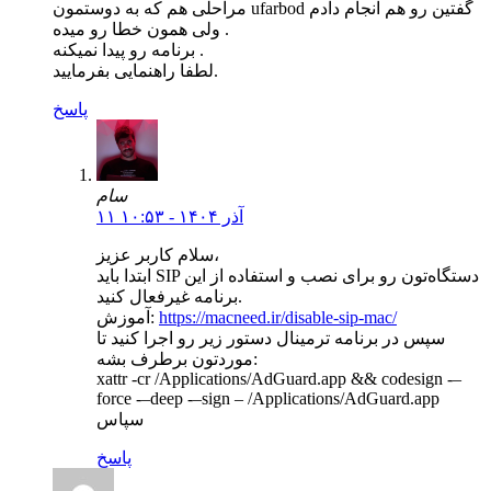
مراحلی هم که به دوستمون ufarbod گفتین رو هم انجام دادم
ولی همون خطا رو میده .
برنامه رو پیدا نمیکنه .
لطفا راهنمایی بفرمایید.
پاسخ
سام
۱۱ آذر ۱۴۰۴ - ۱۰:۵۳
سلام کاربر عزیز،
ابتدا باید SIP دستگاه‌تون رو برای نصب و استفاده از این
برنامه غیرفعال کنید.
https://macneed.ir/disable-sip-mac/
آموزش:
سپس در برنامه ترمینال دستور زیر رو اجرا کنید تا
موردتون برطرف بشه:
xattr -cr /Applications/AdGuard.app && codesign -–
force -–deep -–sign – /Applications/AdGuard.app
سپاس
پاسخ