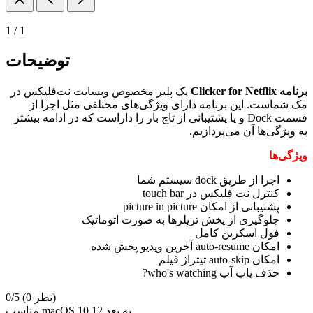
1
/
1
توضیحات
برنامه Clicker for Netflix
یک پلیر مخصوص وبسایت نت‌فلیکس در
مک شماست. این برنامه دارای ویژگی‌های مختلفی مثل اجرا از
قسمت Dock و یا پشتیبانی از تاچ بار را داراست که در ادامه بیشتر
به ویژگی‌ها آن می‌پردازیم.
ویژگی‌ها
اجرا از طریق dock سیستم شما
کنترل نت فلیکس در touch bar
پشتیبانی از امکان picture in picture
جلوگیری از پخش تریلرها به صورت اتوماتیک
فول اسکرین کامل
امکان auto-resume آخرین ویدیو پخش شده
امکان auto-skip تیتراژ فیلم
حذف پاپ آپ who's watching?
(0 نظر)
0/5
مناسب macOS 10.12 به بعد