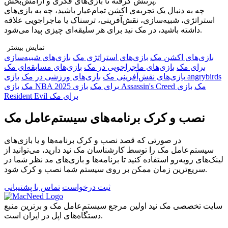
پرتنش گرفته تا بازی‌های فکری و آرامش‌بخش.
چه به دنبال یک تجربه‌ی اکشن تمام‌عیار باشید، چه به بازی‌های
استراتژی، شبیه‌سازی، نقش‌آفرینی، ترسناک یا ماجراجویی علاقه
داشته باشید، در مک نید برای هر سلیقه‌ای چیزی پیدا می‌شود.
نمایش بیشتر
همه بازی‌ها همراه با راهنمای نصب کامل فارسی – به‌صورت متنی
بازی‌های اکشن مک
بازی‌های استراتژی مک
بازی‌های شبیه‌سازی
و ویدیویی – در اختیار شما قرار گرفته‌اند تا بدون دغدغه اجرا شوند.
برای مک
بازی‌های ماجراجویی در مک
بازی‌های مسابقه‌ای مک
بازی‌های نقش‌آفرینی مک
بازی‌های ورزشی در مک
بازی angrybirds
چرا مک نید برای گیمرهای مک انتخاب مناسبی‌ست؟
بازی Assassin's Creed مک
بازی
بازی NBA 2025 برای مک
مک
🔹 تنوع بی‌نظیر در ژانرها: اکشن، استراتژی، شبیه‌سازی، ماجرایی،
Resident Evil برای مک
آنلاین، کلاسیک و بیشتر
🔹 سازگاری کامل با نسخه‌های مختلف macOS
نصب و کرک برنامه‌های سیستم‌عامل مک
🔹 آموزش نصب گام‌به‌گام، مناسب حتی برای تازه‌واردها
🔹 پشتیبانی اختصاصی در صورت وجود هرگونه مشکل
در صورتی که قصد نصب و کرک برنامه‌ها و یا بازی‌های
🔹 دسترسی بدون محدودیت پس از عضویت
سیستم‌عامل مک را توسط کارشناسان مک نید دارید، می‌توانید از
لینک‌های رو‌به‌رو استفاده کنید تا برنامه‌ها و بازی‌های مد نظر شما در
کافی‌ست عضو شوید و وارد دنیای بازی‌های مک نید شوید؛ جایی که
سریع‌ترین زمان ممکن بر روی سیستم شما نصب و کرک شود.
سرگرمی، هیجان و سادگی کنار هم قرار گرفته‌اند. از همین حالا
ماجراجویی‌تان را شروع کنید!
ثبت درخواست
تماس با پشتیبانی
سایت تخصصی مک نید اولین مرجع سیستم‌عامل مک و برترین منبع
دستگاه‌های اپل در ایران است.