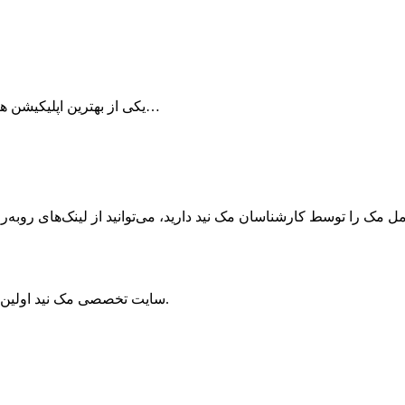
برنامه Papers.co یکی از بهترین اپلیکیشن ها در زمینه دریافت والپیپر است که به صورت رایگان…
ک را توسط کارشناسان مک نید دارید، می‌توانید از لینک‌های رو‌به‌رو ا
سایت تخصصی مک نید اولین مرجع سیستم‌عامل مک و برترین منبع دستگاه‌های اپل در ایران است.