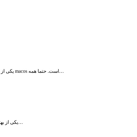
Persian IDM چیست؟ Persian IDM یکی از برنامه‌های مطرح دانلود برای مک macos است. حتما همه…
Vellum یکی از بهترین اپلیکیشن های توسعه داده شده در زمینه والپیپر است که…