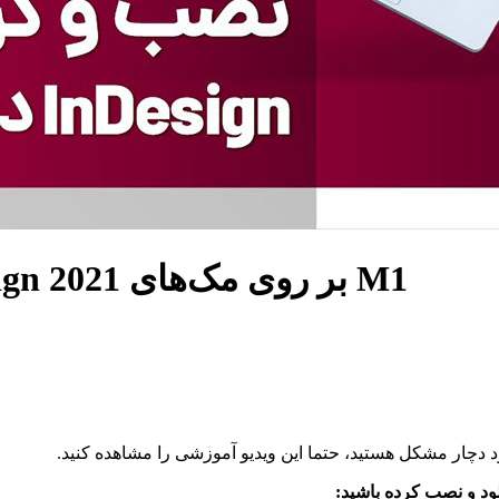
نصب و کرک برنامه Adobe InDesign 2021 بر روی مک‌های M1
لود و نصب کرده باشید: