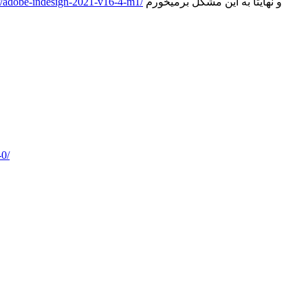
و نهایتا به این مشکل برمیخورم
ir/adobe-indesign-2021-v16-4-m1/
-0/