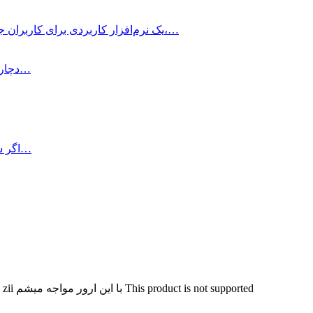
Adobe Illustrator یک نرم‌افزار کاربردی برای کاربران جهت طراحی، طرح‌های گرافیکی، ادیت عکس،…
اگر شما هم در نصب برنامه Microsoft Office دچار مشکل شده‌اید و…
اگر شما هم قصد دارید فونت‌های فارسی دلخواه خود را بر روی مک…
عرض سلام و خسته نباشید من موقع drag کردن فایل به adobe zii با این ارور مواجه میشم This product is not supported