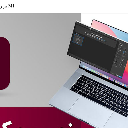
نصب و کرک برنامه Adobe InDesign 2021 بر روی مک‌های M1