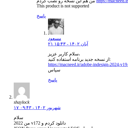
https://macneed.
من هم این نسخه رو نصب کردم
This product is not supported
پاسخ
مسعود
۲۱ آبان ۱۴۰۲ - ۱۵:۴۳
سلام کاربر عزیز،
از نسخه جدید برنامه استفاده کنید:
https://macneed.ir/adobe-indesign-2024-v19
سپاس
پاسخ
shaylock
۱۷ شهریور ۱۴۰۲ - ۰۹:۴۳
سلام
من 2022 v172 دانلود کردم و