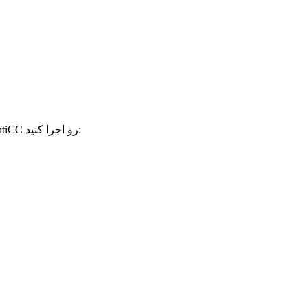
از نسخه زیر استفاده کنید و قبل از نصب برنامه، فایل AntiCC رو اجرا کنید: