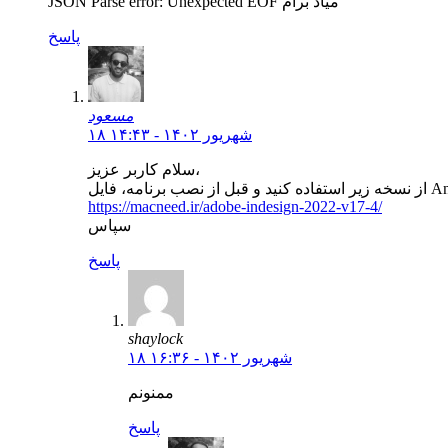
JSON Parse error: Unexpected EOF میاد برام
پاسخ
مسعود
۱۸ شهریور ۱۴۰۲ - ۱۴:۴۳
سلام کاربر عزیز،
https://macneed.ir/adobe-indesign-2022-v17-4/
سپاس
پاسخ
shaylock
۱۸ شهریور ۱۴۰۲ - ۱۶:۳۶
ممنونم
پاسخ