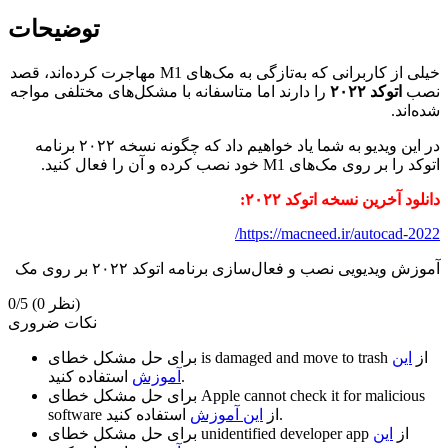
توضیحات
خیلی از کاربرانی که به‌تازگی به مک‌های M1 مهاجرت کرده‌اند، قصد
نصب
اتوکد ۲۰۲۲
را دارند اما متاسفانه با مشکل‌های مختلفی مواجه
شده‌اند.
در این ویدیو به شما یاد خواهیم داد که چگونه نسخه ۲۰۲۲ برنامه
اتوکد را بر روی مک‌های M1 خود نصب کرده و آن را فعال کنید.
دانلود آخرین نسخه اتوکد ۲۰۲۲:
https://macneed.ir/autocad-2022/
آموزش ویدیویی نصب و فعال‌سازی برنامه اتوکد ۲۰۲۲ بر روی مک
(0 نظر)
0/5
نکات ضروری
از
این
is damaged and move to trash
برای حل مشکل خطای
استفاده کنید.
آموزش
Apple cannot check it for malicious
برای حل مشکل خطای
استفاده کنید.
از
این آموزش
software
از
این
unidentified developer app
برای حل مشکل خطای