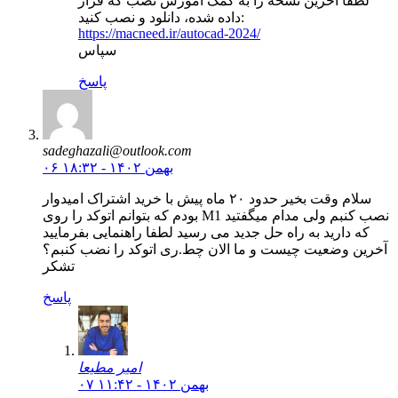
لطفا آخرین نسخه را به کمک آموزش نصب که قرار
داده شده، دانلود و نصب کنید:
https://macneed.ir/autocad-2024/
سپاس
پاسخ
sadeghazali@outlook.com
۰۶ بهمن ۱۴۰۲ - ۱۸:۳۲
سلام وقت بخیر حدود ۲۰ ماه پیش با خرید اشتراک امیدوار
بودم که بتوانم اتوکد را روی M1 نصب کنبم ولی مدام میگفتید
که دارید به راه حل جدید می رسید لطفا راهنمایی بفرمایید
آخرین وضعیت چیست و ما الان چط.ری اتوکد را نضب کنبم؟
تشکر
پاسخ
امیر مطیعا
۰۷ بهمن ۱۴۰۲ - ۱۱:۴۲