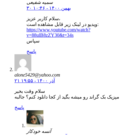
سمیه شفیعی
۳۰ بهمن ۱۴۰۰ - ۱۰:۴۶
سلام کاربر عزیز،
ویدیو در لینک زیر قابل مشاهده است:
https://www.youtube.com/watch?
v=88ulB8zZY30&t=34s
سپاس
پاسخ
alone5429@yahoo.com
۲۱ آذر ۱۴۰۰ - ۱۹:۵۵
سلام وقت بخیر
مپزیک بک گراند رو میشه بگید از کجا دانلود کنم؟ جالبه
پاسخ
آنسه خودکار