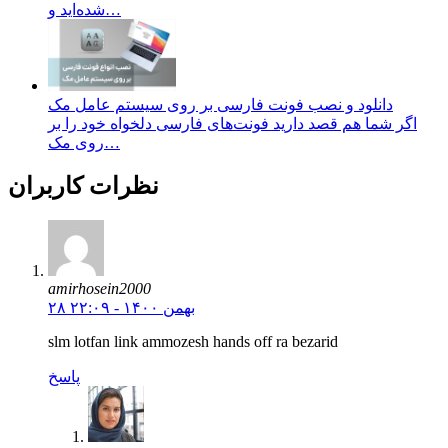
شده‌اید و…
دانلود و نصب فونت فارسی بر روی سیستم عامل مک
اگر شما هم قصد دارید فونت‌های فارسی دلخواه خود را بر
روی مک…
نظرات کاربران
amirhosein2000
۲۸ بهمن ۱۴۰۰ - ۲۲:۰۹
slm lotfan link ammozesh hands off ra bezarid
پاسخ