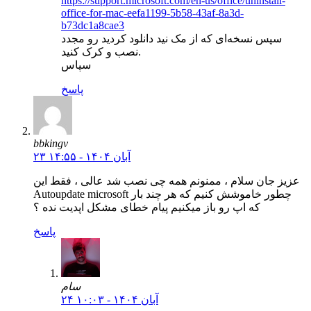
https://support.microsoft.com/en-us/office/uninstall-
office-for-mac-eefa1199-5b58-43af-8a3d-
b73dc1a8cae3
سپس نسخه‌ای که از مک نید دانلود کردید رو مجدد
نصب و کرک کنید.
سپاس
پاسخ
bbkingv
۲۳ آبان ۱۴۰۴ - ۱۴:۵۵
عزیز جان سلام ، ممنونم همه چی نصب شد عالی ، فقط این
Autoupdate microsoft چطور خاموشش کنیم که هر چند بار
که اپ رو باز میکنیم پیام خطای مشکل اپدیت نده ؟
پاسخ
سام
۲۴ آبان ۱۴۰۴ - ۱۰:۰۳