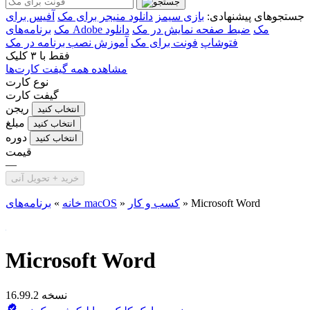
جستجوهای پیشنهادی:
بازی سیمز
دانلود منیجر برای مک
آفیس برای
برنامه‌های Adobe مک
ضبط صفحه نمایش در مک
دانلود
مک
فتوشاپ
فونت برای مک
آموزش نصب برنامه در مک
فقط با
۳ کلیک
مشاهده همه گیفت کارت‌ها
نوع کارت
گیفت کارت
ریجن
انتخاب کنید
مبلغ
انتخاب کنید
دوره
انتخاب کنید
قیمت
—
خرید + تحویل آنی
Microsoft Word
»
کسب و کار
»
برنامه‌های macOS
خانه
»
Microsoft Word
نسخه 16.99.2