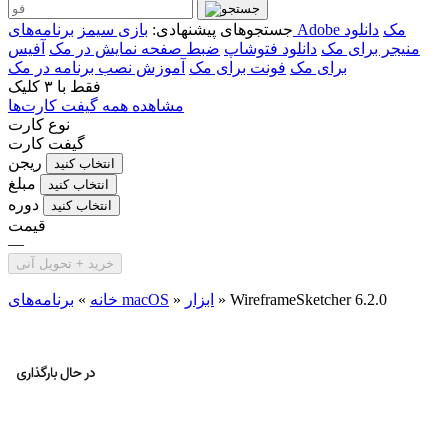
برنامه‌های Adobe مک
دانلود
جستجوهای پیشنهادی:
بازی سیمز
منیجر برای مک
دانلود فتوشاپ
ضبط صفحه نمایش در مک
آفیس
برای مک
فونت برای مک
آموزش نصب برنامه در مک
فقط با
۳ کلیک
مشاهده همه گیفت کارت‌ها
نوع کارت
گیفت کارت
ریجن
انتخاب کنید
مبلغ
انتخاب کنید
دوره
انتخاب کنید
قیمت
—
خرید + تحویل آنی
WireframeSketcher 6.2.0
»
ابزار
»
برنامه‌های macOS
خانه
»