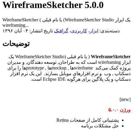
WireframeSketcher 5.0.0
WireframeSketcher ( با نام قبلی (WireframeSketcher Studio یک ابزار
wireframing...
دسته‌بندی:
ابزار
،
کاربردی
،
گرافیک
تاریخ انتشار: ۰۴ آبان ۱۳۹۶
توضیحات
WireframeSketcher
( با نام قبلی (WireframeSketcher Studio یک
ابزار wireframing است که به طراحان, توسعه دهندگان, و مدیران
پروژه کمک می‌کند wireframeها , mockupها , prototypeها را برای
دسکتاپ , وب و نرم افزارهای موبایل بسازند. این یک نرم افزار
دسکتاپ و یک پلاگین برای هرگونه Eclipse IDE است.
[new]
ورژن ۵.۰.۰
پشتیبانی کامل از صفحات Retina
حل مشکلات برنامه