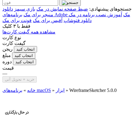
جستجوهای پیشنهادی:
ضبط صفحه نمایش در مک
بازی سیمز
دانلود
برنامه‌های Adobe مک
آموزش نصب برنامه در مک
منیجر برای مک
دانلود فتوشاپ
آفیس برای مک
فونت برای مک
فقط با
۳ کلیک
مشاهده همه گیفت کارت‌ها
نوع کارت
گیفت کارت
ریجن
انتخاب کنید
مبلغ
انتخاب کنید
دوره
انتخاب کنید
قیمت
—
خرید + تحویل آنی
WireframeSketcher 5.0.0
»
ابزار
»
برنامه‌های macOS
خانه
»