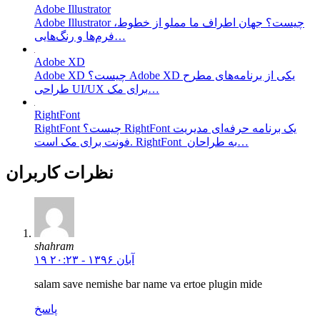
Adobe Illustrator
Adobe Illustrator چیست؟ جهان اطراف ما مملو از خطوط،
فرم‌ها و رنگ‌هایی…
Adobe XD
Adobe XD چیست؟ Adobe XD یکی از برنامه‌های مطرح
طراحی UI/UX برای مک…
RightFont
RightFont چیست؟ RightFont یک برنامه حرفه‌ای مدیریت
فونت برای مک است. RightFont به طراحان…
نظرات کاربران
shahram
۱۹ آبان ۱۳۹۶ - ۲۰:۲۳
salam save nemishe bar name va ertoe plugin mide
پاسخ