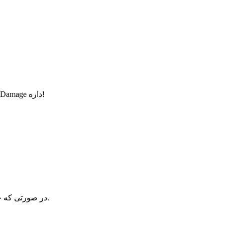
بعد از نصب و هگام اجرای برنامه میگه باید پاک بشه چون فایل Damage داره!
در صورتی که خطای خاصی دریافت میکنید بفرمایید تا راهنماییتون کنیم.