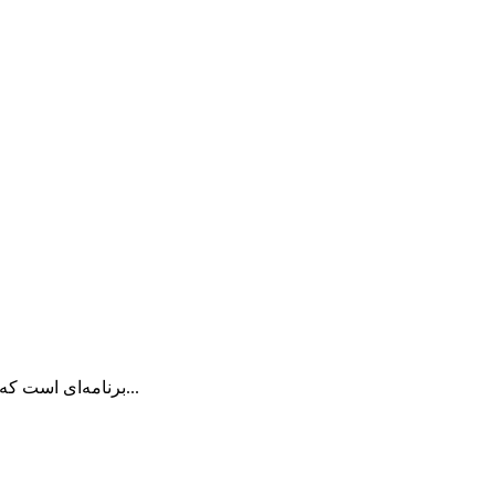
ShowKeyPro برنامه‌ای است که زمان واقعی و تاریخچه فشاردادن همه کلیدهای صفحه...