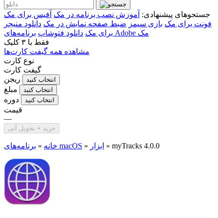
جستجوهای پیشنهادی:
آموزش نصب برنامه در مک
آفیس برای مک
فونت برای مک
بازی سیمز
ضبط صفحه نمایش در مک
دانلود منیجر
برنامه‌های Adobe مک
برای مک
دانلود فتوشاپ
فقط با
۳ کلیک
مشاهده همه گیفت کارت‌ها
نوع کارت
گیفت کارت
ریجن
انتخاب کنید
مبلغ
انتخاب کنید
دوره
انتخاب کنید
قیمت
—
خرید + تحویل آنی
myTracks 4.0.0
»
ابزار
»
برنامه‌های macOS
خانه
»