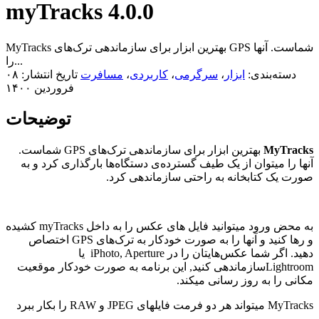
myTracks 4.0.0
MyTracks بهترین ابزار برای سازماندهی ترک‌های GPS شماست. آنها
را...
دسته‌بندی:
ابزار
،
سرگرمی
،
کاربردی
،
مسافرت
تاریخ انتشار: ۰۸
فروردین ۱۴۰۰
توضیحات
MyTracks
بهترین ابزار برای سازماندهی ترک‌های GPS شماست.
آنها را میتوان از یک طیف گسترده‌ی دستگاه‌ها بارگذاری کرد و به
صورت یک کتابخانه‌ به راحتی سازماندهی کرد.
به محض ورود میتوانید فایل های عکس را به داخل myTracks کشیده
و رها کنید و آنها را به صورت خودکار به ترک‌های GPS اختصاص
دهید. اگر شما عکس‌هایتان را در iPhoto, Aperture یا
Lightroomسازماندهی کنید, این برنامه به صورت خودکار موقعیت
مکانی را به روز رسانی میکند.
MyTracks میتواند هر دو فرمت فایلهای JPEG و RAW را بکار ببرد