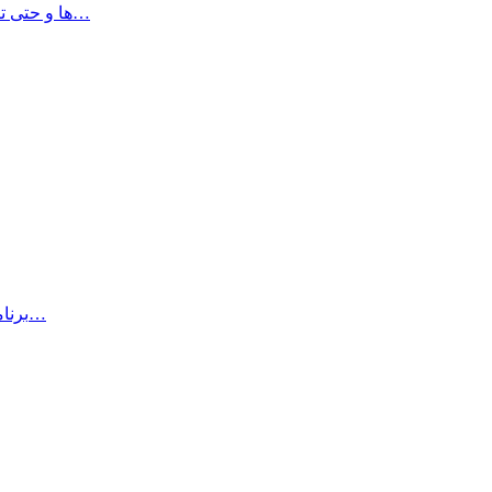
برنامه Highlights می تواند متن های highlight شده ،‌note ها و حتی تصاویر…
iNotepad Pro برنامه‌ای است که طراحی شده است تا به شما اجازه…