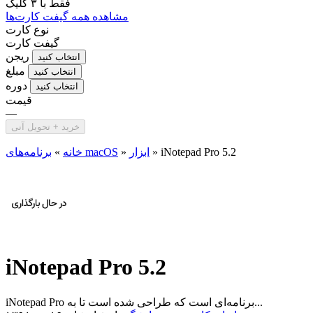
فقط با
۳ کلیک
مشاهده همه گیفت کارت‌ها
نوع کارت
گیفت کارت
ریجن
انتخاب کنید
مبلغ
انتخاب کنید
دوره
انتخاب کنید
قیمت
—
خرید + تحویل آنی
iNotepad Pro 5.2
»
ابزار
»
برنامه‌های macOS
خانه
»
iNotepad Pro 5.2
iNotepad Pro برنامه‌ای است که طراحی شده است تا به...