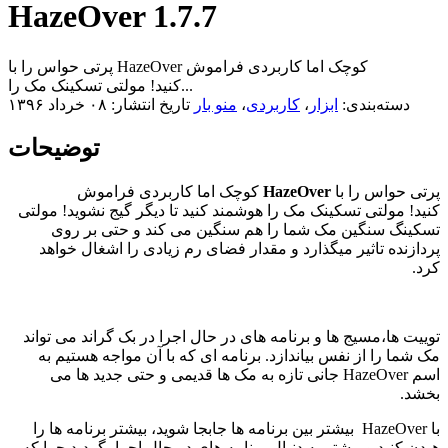
HazeOver 1.7.7
پرتی حواس را با HazeOver کوچک اما کاربردی فراموش
کنید! مولتی تسکینک مک را...
دسته‌بندی:
ابزار
،
کاربردی
،
منو بار
تاریخ انتشار: ۰۸ خرداد ۱۳۹۶
توضیحات
پرتی حواس را با
HazeOver
کوچک اما کاربردی فراموش
کنید! مولتی تسکینک مک را هوشمند کنید تا دیگر گیج نشوید! مولتی
تسکینگ سنگین مک شما را هم سنگین می کند و حتی بر روی
پردازنده تاثیر میگذارد و مقدار فضای رم زیادی را اشغال خواهد
کرد.
توییت ها،مسیج ها و برنامه های در حال اجرا در بک گراند می تواند
مک شما را از نفس بیاندازد. برنامه ای که با آن مواجه هستیم به
اسم HazeOver جانی تازه به مک ها قدیمی و حتی جدید ها می
بخشد.
با HazeOver بیشتر بین برنامه ها جابجا شوید، بیشتر برنامه ها را
هیدن کنید و بیشتر به دنبال برنامه های در حال اجرا بگردید چرا که