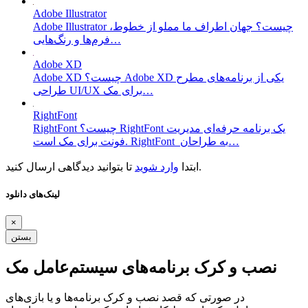
Adobe Illustrator
Adobe Illustrator چیست؟ جهان اطراف ما مملو از خطوط،
فرم‌ها و رنگ‌هایی…
Adobe XD
Adobe XD چیست؟ Adobe XD یکی از برنامه‌های مطرح
طراحی UI/UX برای مک…
RightFont
RightFont چیست؟ RightFont یک برنامه حرفه‌ای مدیریت
فونت برای مک است. RightFont به طراحان…
تا بتوانید دیدگاهی ارسال کنید.
ابتدا
وارد شوید
لینک‌های دانلود
×
بستن
نصب و کرک برنامه‌های سیستم‌عامل مک
در صورتی که قصد نصب و کرک برنامه‌ها و یا بازی‌های