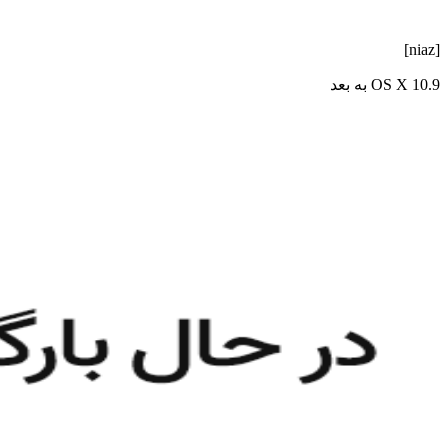
[niaz]
OS X 10.9 به بعد