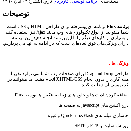
دسته‌بندی:
برنامه نویسی
،
کاربردی
تاریخ انتشار: ۰۳ آبان ۱۳۹۶
توضیحات
برنامه Flux
برنامه ای پیشرفته برای طراحی HTML و CSS است.
شما میتوانید از انواع تکنولوژی‌های وب مانند Ajax نیز استفاده کنید
و بسیاری از کارهای دیگر را با این برنامه انجام دهید. این برنامه
دارای ویژگی‌های فوق‌العاده‌ای است که در ادامه به آنها می پردازیم.
ویژگی ها :
طراحی Drag and Drop برای صفحات وب. شما می توانید تقریبا
همه کاری را بدون انجام XHTML/CSS انجام دهید. اما میتوانید در
کد نویسی ان دخالت کنید.
اضافه کردن ادیت ها و جلوه های زیبا به عکس ها توسط Flux
درج اکشن های javascript به صفحه ها
جاسازی فیلم های QuickTime،Flash و غیره
ویراش سایت با FTP و SFTP