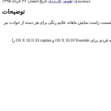
دسته‌بندی:
تقویم
،
کاربردی
تاریخ انتشار: ۲۶ خرداد ۱۳۹۵
توضیحات
ر قسمت راست نمایش ماهانه علایم رنگی برای هر دسته از حوادث نیز
نیازی به انتخاب یک تاریخ خاص، برای مشاهده رویدادهای شغلی یا خانوادگی که برنامه ریزی شده اند، نیست ! قابلیت طراحی زیبا و منحصر به فردی برای OS X 10.10 Yosemite و OS X 10.11 El capitan را