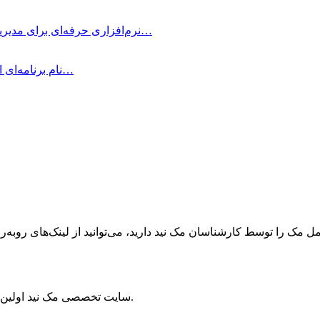
OmniFocus Pro چیست؟ OmniFocus Pro نرم‌افزاری حرفه‌ای برای مدیریت وظایف و پروژه‌ها…
متمرکز شوید! Be Focused Pro نام برنامه‌ای است که به شما کمک می‌کند در…
ک را توسط کارشناسان مک نید دارید، می‌توانید از لینک‌های رو‌به‌رو ا
سایت تخصصی مک نید اولین مرجع سیستم‌عامل مک و برترین منبع دستگاه‌های اپل در ایران است.