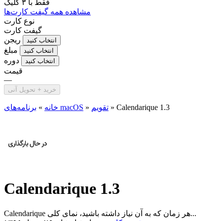
فقط با
۳ کلیک
مشاهده همه گیفت کارت‌ها
نوع کارت
گیفت کارت
ریجن
انتخاب کنید
مبلغ
انتخاب کنید
دوره
انتخاب کنید
قیمت
—
خرید + تحویل آنی
Calendarique 1.3
»
تقویم
»
برنامه‌های macOS
خانه
»
Calendarique 1.3
Calendarique هر زمان که به آن نیاز داشته باشید، نمای کلی...