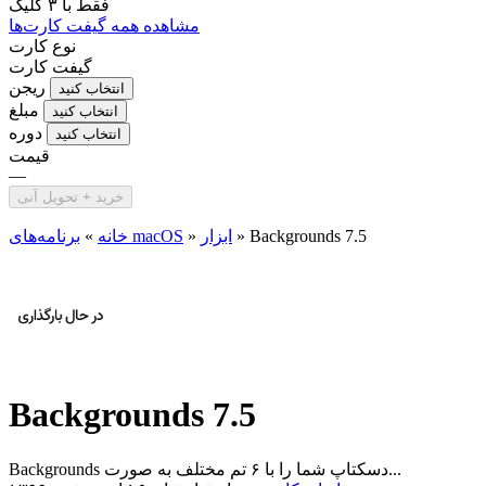
فقط با
۳ کلیک
مشاهده همه گیفت کارت‌ها
نوع کارت
گیفت کارت
ریجن
انتخاب کنید
مبلغ
انتخاب کنید
دوره
انتخاب کنید
قیمت
—
خرید + تحویل آنی
Backgrounds 7.5
»
ابزار
»
برنامه‌های macOS
خانه
»
Backgrounds 7.5
Backgrounds دسکتاپ شما را با ۶ تم مختلف به صورت...