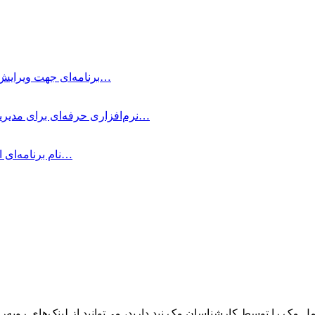
Typora چیست؟ Typora برنامه‌ای جهت ویرایش و نوشتن یادداشت‌های ساده با داشتن…
OmniFocus Pro چیست؟ OmniFocus Pro نرم‌افزاری حرفه‌ای برای مدیریت وظایف و پروژه‌ها…
متمرکز شوید! Be Focused Pro نام برنامه‌ای است که به شما کمک می‌کند در…
ک را توسط کارشناسان مک نید دارید، می‌توانید از لینک‌های رو‌به‌رو ا