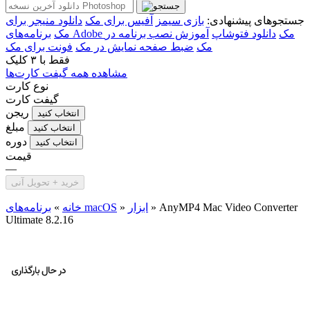
جستجوهای پیشنهادی:
بازی سیمز
آفیس برای مک
دانلود منیجر برای
برنامه‌های Adobe مک
دانلود فتوشاپ
آموزش نصب برنامه در
مک
مک
ضبط صفحه نمایش در مک
فونت برای مک
فقط با
۳ کلیک
مشاهده همه گیفت کارت‌ها
نوع کارت
گیفت کارت
ریجن
انتخاب کنید
مبلغ
انتخاب کنید
دوره
انتخاب کنید
قیمت
—
خرید + تحویل آنی
AnyMP4 Mac Video Converter
»
ابزار
»
برنامه‌های macOS
خانه
»
Ultimate 8.2.16