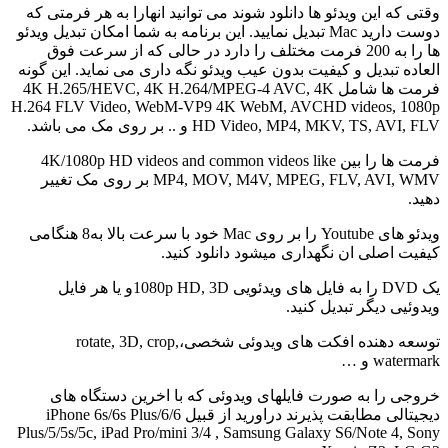
وقتی که این ویدئو ها دانلود شوند می توانید انهارا به هر فرمتی که
دوست دارید Mac تبدیل نمایید. این برنامه به شما امکان تبدیل ویدئو
ها را به 200 فرمت مختلف را دارد در حالی که از سرعت فوق
العاده تبدیل و کیفیت بدون عیب ویدئو نگه داری می نماید. این گونه
فرمت ها شامل 4K H.265/HEVC, 4K H.264/MPEG-4 AVC, 4K
H.264 FLV Video, WebM-VP9 4K WebM, AVCHD videos, 1080p
HD Video, MP4, MKV, TS, AVI, FLV و .. بر روی مک می باشد.
فرمت ها را بین 4K/1080p HD videos and common videos like
MP4, MOV, M4V, MPEG, FLV, AVI, WMV بر روی مک تغییر
دهید.
ویدئو های Youtube را بر روی Mac خود با سرعت بالا به8 هنگامی
کیفیت اصلی ان نگهداری میشود دانلود کنید.
یک DVD را به فایل های ویدئویی 1080p HD, 3Dو یا هر فایل
ویدوئیی دیگر تبدیل کنید.
توسعه دهنده افکت های ویدوئی شخصی،rotate, 3D, crop,
watermark و …
خروجی را به صورت فایلهای ویدوئی که با اخرین دستگاه های
دیجیتالی مطابقت پذیرند دراورید از قبیل iPhone 6s/6s Plus/6/6
Plus/5/5s/5c, iPad Pro/mini 3/4 , Samsung Galaxy S6/Note 4, Sony