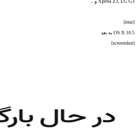
Xperia Z3, LG G3 و ..
[niaz]
OS X 10.5 به بعد
[screenshot]