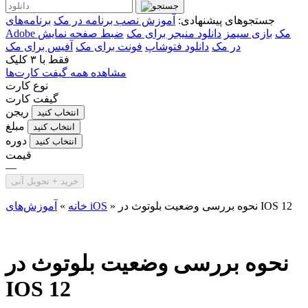
جستجوهای پیشنهادی:
آموزش نصب برنامه در مک
برنامه‌های
Adobe مک
بازی سیمز
دانلود منیجر برای مک
ضبط صفحه نمایش
در مک
دانلود فتوشاپ
فونت برای مک
آفیس برای مک
فقط با
۳ کلیک
مشاهده همه گیفت کارت‌ها
نوع کارت
گیفت کارت
ریجن
انتخاب کنید
مبلغ
انتخاب کنید
دوره
انتخاب کنید
قیمت
—
خرید + تحویل آنی
نحوه بررسی وضعیت بلوتوث در IOS 12
»
آموزش‌های iOS
خانه
»
نحوه بررسی وضعیت بلوتوث در
IOS 12