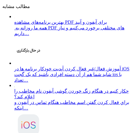
مطالب مشابه
بهترین برنامه‌های مشاهده PDF برای آیفون و آیپد
همه ما روزانه به PDF‌ های مختلفی برخورد می‌کنیم و نیاز
داریم…
⁣آموزش فعال/غیر فعال کردن آپدیت خودکار برنامه ها در iOS
شاید شما هم از آن دسته افرادی باشید که یک گجت ios با
تعداد…
چكار كنيم در هنگام زنگ خوردن گوشی آیفون نام مخاطب را
اعلام كند؟
براي فعال کردن گفتن اسم مخاطب هنگام تماس در آيفون و
اينكه…