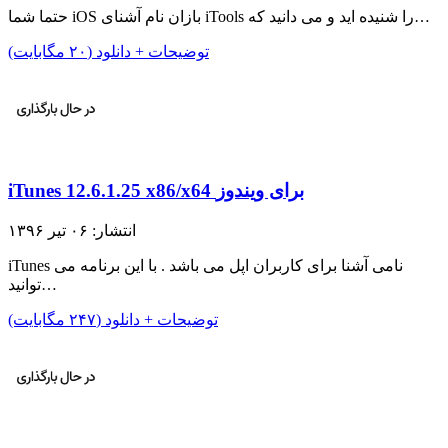
حتما شما iOS بازان نام آشنای iTools را شنیده اید و می دانید که…
توضیحات + دانلود (۲۰ مگابایت)
iTunes 12.6.1.25 x86/x64 برای ویندوز
انتشار: ۰۶ تیر ۱۳۹۶
iTunes نامی آشنا برای کاربران اپل می باشد . با این برنامه می
توانید…
توضیحات + دانلود (۲۴۷ مگابایت)