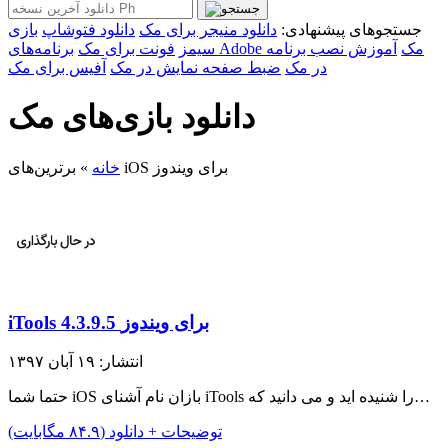
جستجوهای پیشنهادی:
دانلود منیجر برای مک
دانلود فتوشاپ
بازی
برنامه‌های Adobe مک
آموزش نصب برنامه
سیمز
فونت برای مک
در مک
ضبط صفحه نمایش در مک
آفیس برای مک
دانلود بازی‌های مک
برترین‌های iOS برای ویندوز
خانه
»
iTools 4.3.9.5 برای ویندوز
انتشار: ۱۹ آبان ۱۳۹۷
حتما شما iOS بازان نام آشنای iTools را شنیده اید و می دانید که…
توضیحات + دانلود (۸۴.۹ مگابایت)