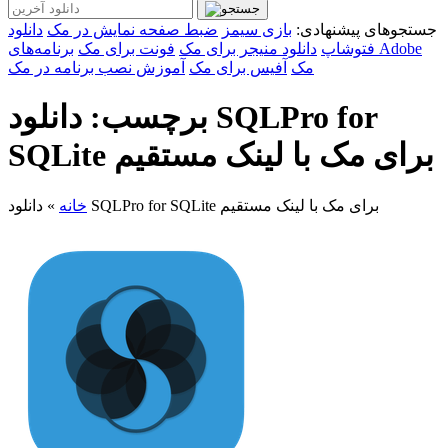
جستجوهای پیشنهادی:
بازی سیمز
ضبط صفحه نمایش در مک
دانلود
فتوشاپ
دانلود منیجر برای مک
فونت برای مک
برنامه‌های Adobe
مک
آفیس برای مک
آموزش نصب برنامه در مک
برچسب: دانلود SQLPro for
SQLite برای مک با لینک مستقیم
دانلود SQLPro for SQLite برای مک با لینک مستقیم
خانه
»