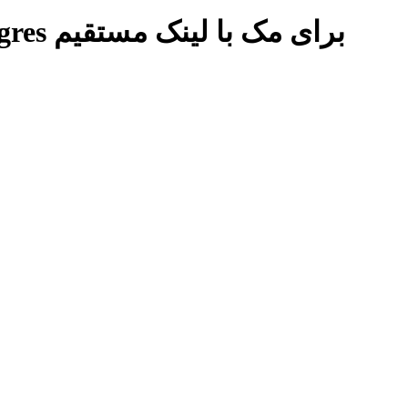
برچسب: دانلود SQLPro for Postgres برای مک با لینک مستقیم