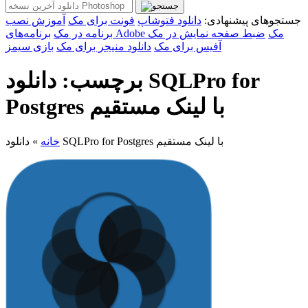
جستجوهای پیشنهادی:
دانلود فتوشاپ
فونت برای مک
آموزش نصب
برنامه‌های Adobe مک
ضبط صفحه نمایش در مک
برنامه در مک
آفیس برای مک
دانلود منیجر برای مک
بازی سیمز
برچسب: دانلود SQLPro for
Postgres با لینک مستقیم
دانلود SQLPro for Postgres با لینک مستقیم
خانه
»