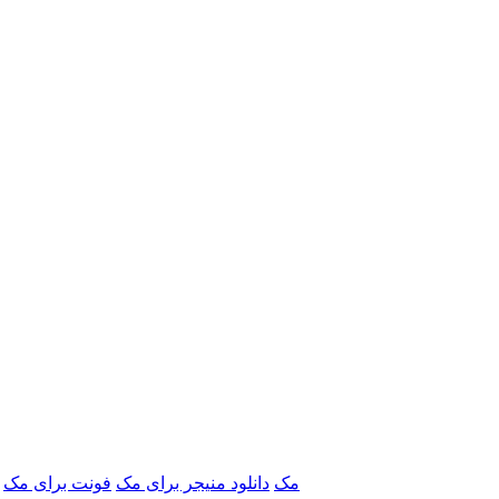
برنامه‌های Adobe مک
دانلود منیجر برای مک
فونت برای مک