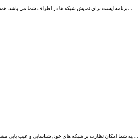
WiFi Radar Pro برنامه ایست برای نمایش شبکه ها در اطراف شما می باشد. همچنین این برنامه قادر به شناسایی و رفع مشکل شبکه…
WiFi Radar Pro به شما امکان نظارت بر شبکه های خود, شناسایی و عیب یابی مشکلات با دفتر خانگی کوچکتان, یا شبکه های سازمانی,…