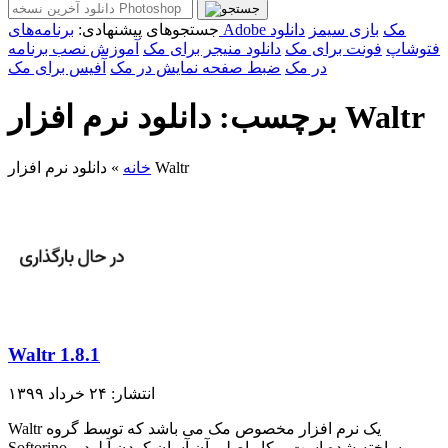
برنامه‌های Adobe مک
بازی سیمز
دانلود
جستجوهای پیشنهادی:
فتوشاپ
فونت برای مک
دانلود منیجر برای مک
آموزش نصب برنامه
در مک
ضبط صفحه نمایش در مک
آفیس برای مک
برچسب: دانلود نرم افزار Waltr
دانلود نرم افزار Waltr
خانه
»
Waltr 1.8.1
انتشار: ۲۴ خرداد ۱۳۹۹
Waltr یک نرم افزار مخصوص مک می باشد که توسط گروه
Softorino ساخته شده است و کار اصلی آن آسان کردن آپلود و