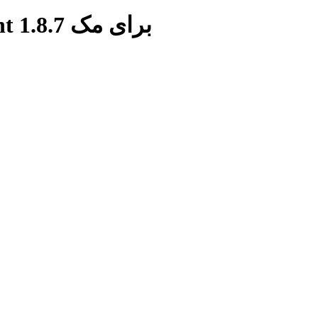
برچسب: دانلود نرم افزار uTorrent 1.8.7 برای مک