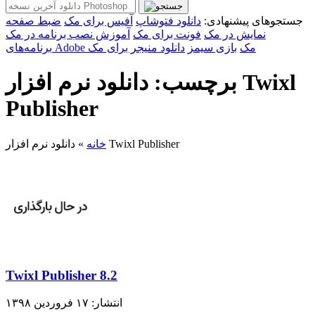
جستجوهای پیشنهادی:
دانلود فتوشاپ
آفیس برای مک
ضبط صفحه
نمایش در مک
فونت برای مک
آموزش نصب برنامه در مک
برنامه‌های Adobe مک
بازی سیمز
دانلود منیجر برای مک
برچسب: دانلود نرم افزار Twixl
Publisher
دانلود نرم افزار Twixl Publisher
خانه
»
Twixl Publisher 8.2
انتشار: ۱۷ فروردین ۱۳۹۸