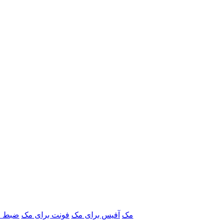
برنامه‌های Adobe مک
آفیس برای مک
فونت برای مک
ضبط ص