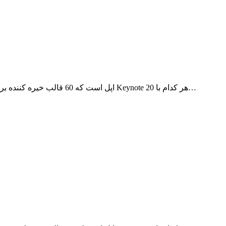
Templates for Keynote یک افزونه ی عالی برای برنامه ی Keynote اپل است که 60 قالب خیره کننده برای Keynote هر کدام با 20…